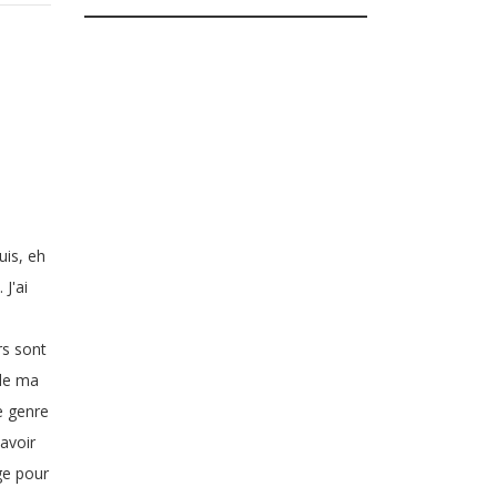
is, eh
 J'ai
rs sont
 de ma
e genre
'avoir
ge pour